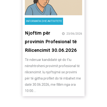
ORMATA DHE AKTIVITETE
INFORMATA DHE AKTIVITETE
ftim për
Njoftim për
23/06/2026
vimin Profesional të
shtyrjen e afatit d
icencimit 30.06.2026
sqarim rreth përfi
nga anëtarësia
deruar kandidatë që do t’iu
htroheni provimit profesional të
Me qëllim që sa më shumë a
cencimit. Iu njoftojmë se provimi
kenë mundësinë të përfshi
të gjitha profilet do të mbahet me
skemën e sigurimit, OIK-u, n
 30.06.2026, me fillim nga ora
bashkëpunim me kompanin
0.…
sigurimeve Illyria Life, ka v
zgjasë afatin…