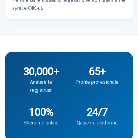
Të dhënat e kontaktit, adresat dhe komunikimi me
zyrat e OIK-ut.
30,000+
65+
Anëtarë të
Profile profesionale
regjistruar
100%
24/7
Shërbime online
Qasje në platformë