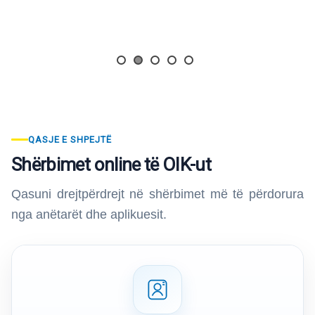
aspektit institucional, marrëveshja synon të
mbështesë konkretisht infermierët,...
QASJE E SHPEJTË
Shërbimet online të OIK-ut
Qasuni drejtpërdrejt në shërbimet më të përdorura
nga anëtarët dhe aplikuesit.